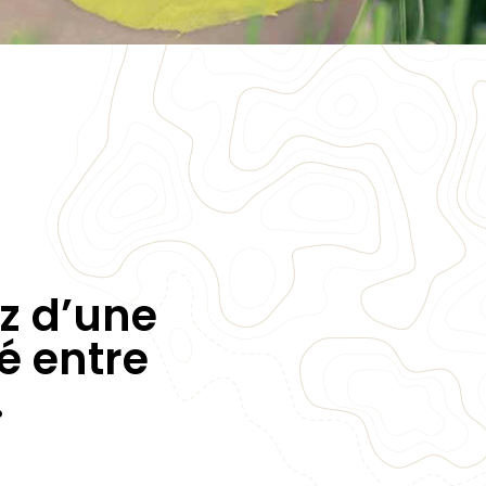
ez d’une
té entre
.