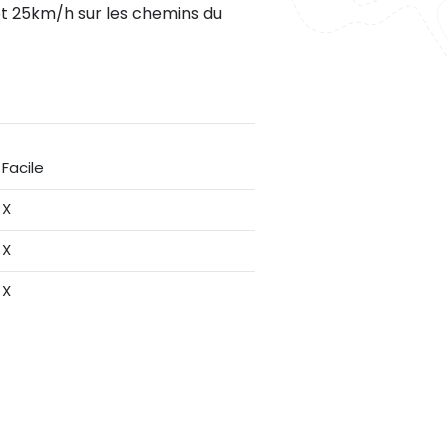
et 25km/h sur les chemins du
Facile
X
X
X