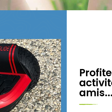
Profit
activi
amis..