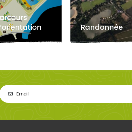
arcours
’orientation
Randonnée