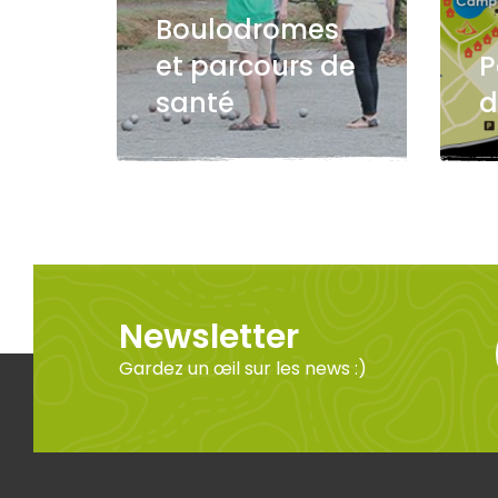
Boulodromes
et parcours de
P
santé
d
Newsletter
Gardez un œil sur les news :)