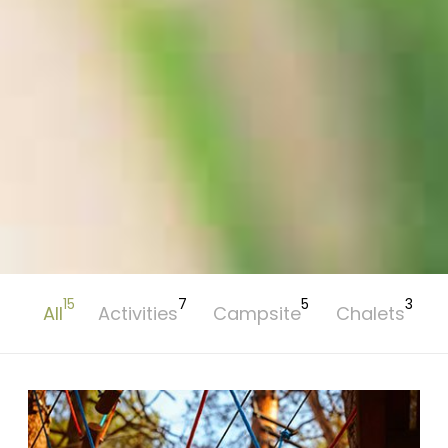
15
7
5
3
All
Activities
Campsite
Chalets